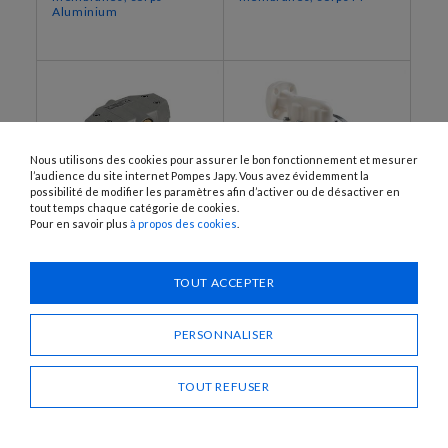
Aluminium
Nous utilisons des cookies pour assurer le bon fonctionnement et mesurer
l’audience du site internet Pompes Japy. Vous avez évidemment la
possibilité de modifier les paramètres afin d’activer ou de désactiver en
tout temps chaque catégorie de cookies.
Pour en savoir plus
à propos des cookies
.
AL1NBR-EX
PP1-200-SAN
Pompe pneumatique à
Pompe pneumatique à
TOUT ACCEPTER
membranes, corps
membrane
Aluminium
PERSONNALISER
TOUT REFUSER