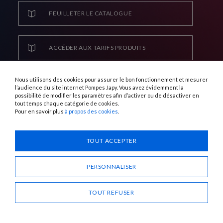
FEUILLETER LE CATALOGUE
FRANÇAIS
ANGLAIS
ACCÉDER AUX TARIFS PRODUITS
FRANÇAIS
ANGLAIS
ACCÉDER AUX TARIFS DES PIÈCES
Nous utilisons des cookies pour assurer le bon fonctionnement et mesurer
DÉTACHÉES
l’audience du site internet Pompes Japy. Vous avez évidemment la
possibilité de modifier les paramètres afin d’activer ou de désactiver en
tout temps chaque catégorie de cookies.
FRANÇAIS
ANGLAIS
Pour en savoir plus
à propos des cookies
.
RECEVOIR LE CATALOGUE
TOUT ACCEPTER
PERSONNALISER
Recevoir le catalogue tarif Pompes Japy en
français
TOUT REFUSER
Nom