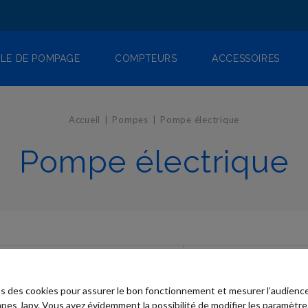
LE DE POMPAGE
COMPTEURS
ACCESSOIRES
Accueil
Pompes
Pompe électrique
Pompe électrique
ns des cookies pour assurer le bon fonctionnement et mesurer l’audience
pes Japy. Vous avez évidemment la possibilité de modifier les paramètre