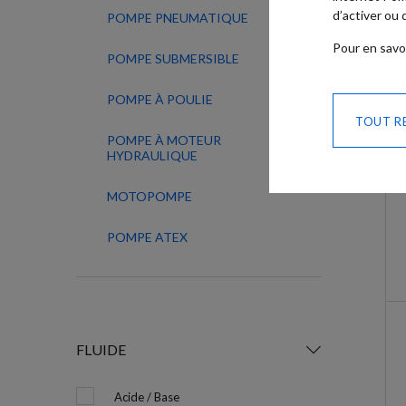
d’activer ou
POMPE PNEUMATIQUE
Pour en savo
POMPE SUBMERSIBLE
POMPE À POULIE
TOUT R
POMPE À MOTEUR
HYDRAULIQUE
MOTOPOMPE
POMPE ATEX
FLUIDE
Acide / Base