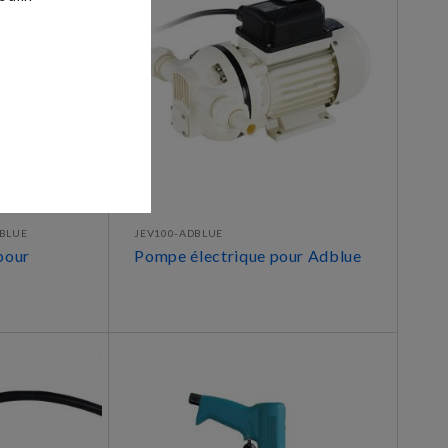
DBLUE
JEV100-ADBLUE
pour
Pompe électrique pour Adblue
DÉCOUVRIR