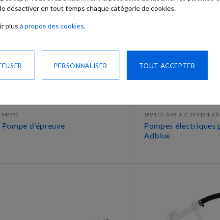
 de désactiver en tout temps chaque catégorie de cookies.
ir plus
à propos des cookies
.
EFUSER
PERSONNALISER
TOUT ACCEPTER
HPE50
JEV112-ADBLUE, JEV124-A
Pompe d'épreuve
Pompes électriques 
Adblue
DÉCOUVRIR
DÉCOUVRIR