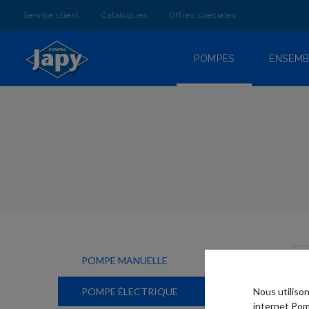
ALLEZ
AU
Service client
Catalogues
Offres spéciales
CONTENU
POMPES
ENSEMB
POMPE MANUELLE
POMPE ÉLECTRIQUE
Nous utiliso
internet Pom