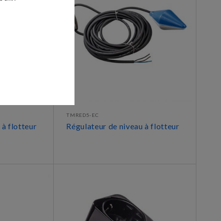
TMRED5-EC
 à flotteur
Régulateur de niveau à flotteur
DÉCOUVRIR