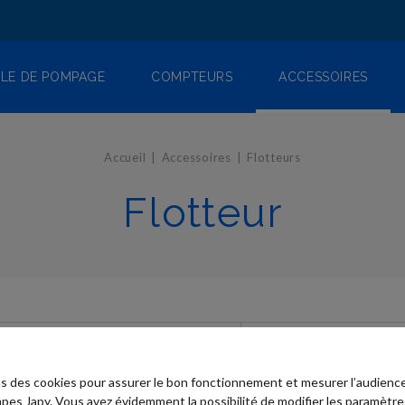
LE DE POMPAGE
COMPTEURS
ACCESSOIRES
Accueil
Accessoires
Flotteurs
Flotteur
ns des cookies pour assurer le bon fonctionnement et mesurer l’audience
pes Japy. Vous avez évidemment la possibilité de modifier les paramètre