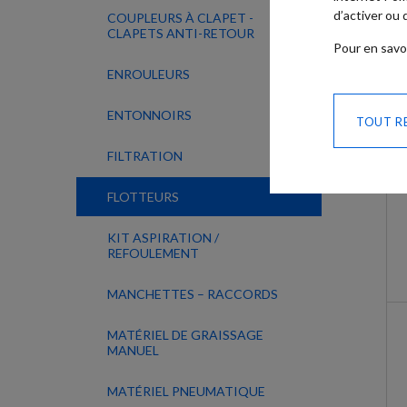
d’activer ou
COUPLEURS À CLAPET -
CLAPETS ANTI-RETOUR
Pour en savo
ENROULEURS
ENTONNOIRS
TOUT R
FILTRATION
FLOTTEURS
KIT ASPIRATION /
REFOULEMENT
MANCHETTES – RACCORDS
MATÉRIEL DE GRAISSAGE
MANUEL
MATÉRIEL PNEUMATIQUE