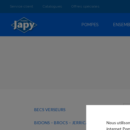
ALLEZ
AU
Service client
Catalogues
Offres spéciales
CONTENU
POMPES
ENSEMB
BECS VERSEURS
BIDONS – BROCS – JERRICANS
Nous utiliso
internet Pom