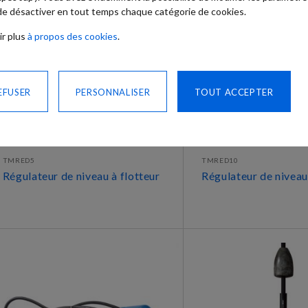
 de désactiver en tout temps chaque catégorie de cookies.
ir plus
à propos des cookies
.
EFUSER
PERSONNALISER
TOUT ACCEPTER
TMRED5
TMRED10
Régulateur de niveau à flotteur
Régulateur de niveau
DÉCOUVRIR
DÉCOUVRIR