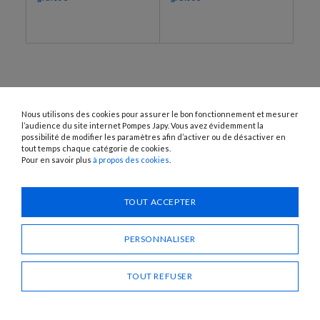
Nous utilisons des cookies pour assurer le bon fonctionnement et mesurer
l’audience du site internet Pompes Japy. Vous avez évidemment la
possibilité de modifier les paramètres afin d’activer ou de désactiver en
tout temps chaque catégorie de cookies.
Pour en savoir plus
à propos des cookies
.
1120 Avenue OEHMICHEN - CS80015 - FR-25460 ÉTUPES
Tél. : + 33 (0)3 81 96 16 47
info@pompes-japy.com
TOUT ACCEPTER
Facebook
Vimeo
PERSONNALISER
Pompes Japy
TOUT REFUSER
Service Client
Liens Utiles