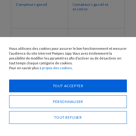
Compteurs gasoil
Compteurs gasoil et
essence
Nous utilisons des cookies pour assurer le bon fonctionnement et mesurer
l’audience du site internet Pompes Japy. Vous avez évidemment la
possibilité de modifier les paramètres afin d’activer ou de désactiver en
tout temps chaque catégorie de cookies.
Pour en savoir plus
à propos des cookies
.
TOUT ACCEPTER
K33-ATEX
KF3-N
Compteur essence
Compteur biocarburants
(essence + ethanol)
PERSONNALISER
TOUT REFUSER