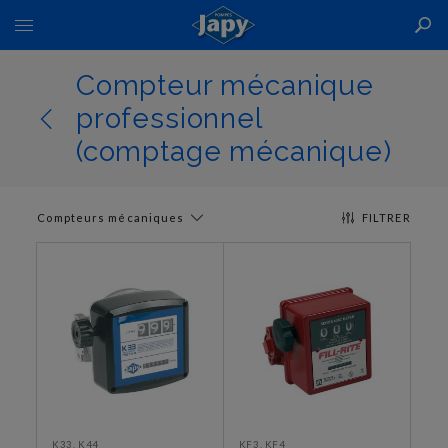
Basculer
la
navigation
Compteur mécanique
professionnel
(comptage mécanique)
Compteurs mécaniques
FILTRER
K33, K44
KF3, KF4