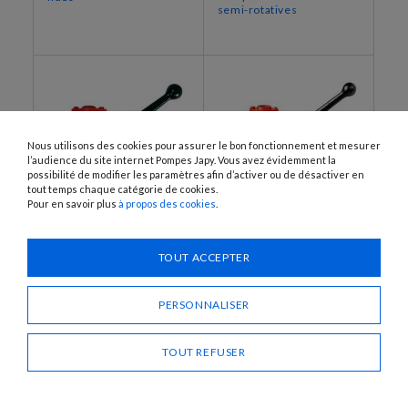
semi-rotatives
Nous utilisons des cookies pour assurer le bon fonctionnement et mesurer
l’audience du site internet Pompes Japy. Vous avez évidemment la
possibilité de modifier les paramètres afin d’activer ou de désactiver en
tout temps chaque catégorie de cookies.
Pour en savoir plus
à propos des cookies
.
HT0, HT020, HT1, HT220,
BP0, BP1, BP2, BP3
HT226, HT326, HT333
Pompes manuelles nues
TOUT ACCEPTER
Pompes manuelles nues
semi-rotatives
semi-rotatives
PERSONNALISER
TOUT REFUSER