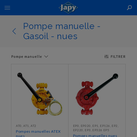
Basculer
la
navigation
Pompe manuelle -
Gasoil - nues
Pompe manuelle
FILTRER
AT0, AT1, AT2
EP0, EP020, EP1, EP126, EP2,
EP220, EP3, EP326 EP5
Pompes manuelles ATEX
Pompes manuelles nues
nues