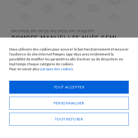
SKIP TO
THE
EP0, EP020, EP1, EP126, EP2, EP220, EP3, EP326 EP5
BEGINNING
POMPES MANUELLES NUES SEMI-
OF THE
IMAGES
ROTATIVES
GALLERY
Nous utilisons des cookies pour assurer le bon fonctionnement et mesurer
l’audience du site internet Pompes Japy. Vous avez évidemment la
UTILISATION :
possibilité de modifier les paramètres afin d’activer ou de désactiver en
Eau, gasoil, huiles, liquide de refroidissement
tout temps chaque catégorie de cookies.
Pour en savoir plus
à propos des cookies
.
Besoin d'un conseil ?
TOUT ACCEPTER
CONTACTEZ-NOUS
PERSONNALISER
PARTAGER
TOUT REFUSER
POMPES MANUELLES NUES SEMI-ROTATIVES