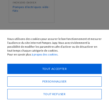
INOX1000-D600EX
Pompes électriques vide-
fûts
Nous utilisons des cookies pour assurer le bon fonctionnement et mesurer
l’audience du site internet Pompes Japy. Vous avez évidemment la
possibilité de modifier les paramètres afin d’activer ou de désactiver en
tout temps chaque catégorie de cookies.
Pour en savoir plus
à propos des cookies
.
1120 Avenue OEHMICHEN - CS80015 - FR-25460 ÉTUPES
Tél. : + 33 (0)3 81 96 16 47
TOUT ACCEPTER
info@pompes-japy.com
Facebook
Vimeo
PERSONNALISER
TOUT REFUSER
Pompes Japy
Service Client