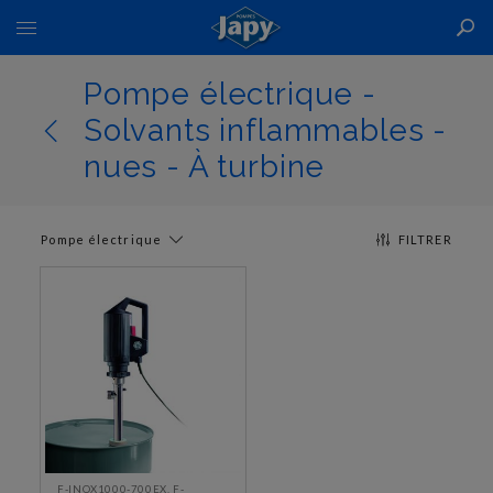
Basculer
la
navigation
Pompe électrique -
Solvants inflammables -
nues - À turbine
Pompe électrique
FILTRER
F-INOX1000-700EX, F-