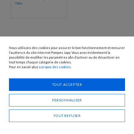
fûts
Nous utilisons des cookies pour assurer le bon fonctionnement et mesurer
l’audience du site internet Pompes Japy. Vous avez évidemment la
possibilité de modifier les paramètres afin d’activer ou de désactiver en
tout temps chaque catégorie de cookies.
Pour en savoir plus
à propos des cookies
.
1120 Avenue OEHMICHEN - CS80015 - FR-25460 ÉTUPES
Tél. : + 33 (0)3 81 96 16 47
info@pompes-japy.com
TOUT ACCEPTER
Facebook
Vimeo
PERSONNALISER
Pompes Japy
TOUT REFUSER
Service Client
Liens Utiles