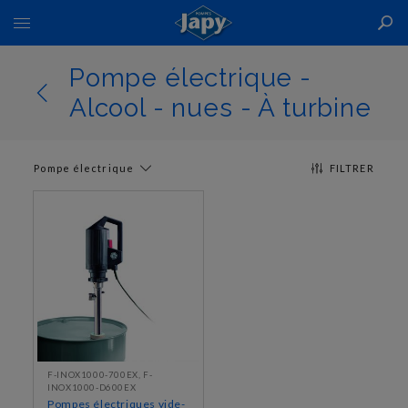
Basculer
la
navigation
Pompe électrique -
Alcool - nues - À turbine
Pompe électrique
FILTRER
F-INOX1000-700EX, F-
INOX1000-D600EX
Pompes électriques vide-