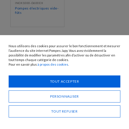
INOX1000-D600EX
Pompes électriques vide-
fûts
Nous utilisons des cookies pour assurer le bon fonctionnement et mesurer
l’audience du site internet Pompes Japy. Vous avez évidemment la
possibilité de modifier les paramètres afin d’activer ou de désactiver en
tout temps chaque catégorie de cookies.
Pour en savoir plus
à propos des cookies
.
1120 Avenue OEHMICHEN - CS80015 - FR-25460 ÉTUPES
Tél. : + 33 (0)3 81 96 16 47
TOUT ACCEPTER
info@pompes-japy.com
Facebook
Vimeo
PERSONNALISER
TOUT REFUSER
Pompes Japy
Service Client