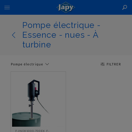
Basculer
la
navigation
Pompe électrique -
Essence - nues - À
turbine
Pompe électrique
FILTRER
F-INOX1000-700EX, F-