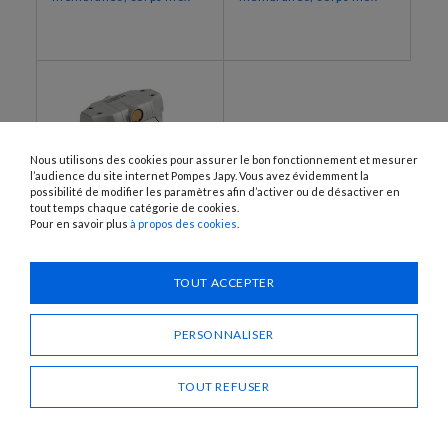
Nous utilisons des cookies pour assurer le bon fonctionnement et mesurer
l’audience du site internet Pompes Japy. Vous avez évidemment la
possibilité de modifier les paramètres afin d’activer ou de désactiver en
tout temps chaque catégorie de cookies.
Pour en savoir plus
à propos des cookies
.
INOX1/2PTFE-EX
Pompes pneumatiques à
TOUT ACCEPTER
membranes, corps Inox
PERSONNALISER
TOUT REFUSER