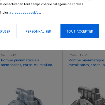
 de désactiver en tout temps chaque catégorie de cookies.
ir plus
à propos des cookies
.
EFUSER
PERSONNALISER
TOUT ACCEPTER
AL1PTFE-EX
INOX1PTFE-EX
Pompe pneumatique à
Pompe pneumatique
membranes, corps Aluminium
membranes, corps I
DÉCOUVRIR
DÉCOUVRIR