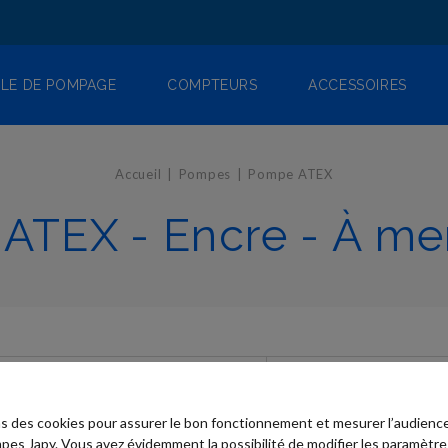
LE DE POMPAGE
COMPTEURS
ACCESSOIRES
Accueil
Pompes
Pompe ATEX
ATEX - Encre - À m
ns des cookies pour assurer le bon fonctionnement et mesurer l’audience
pes Japy. Vous avez évidemment la possibilité de modifier les paramètre