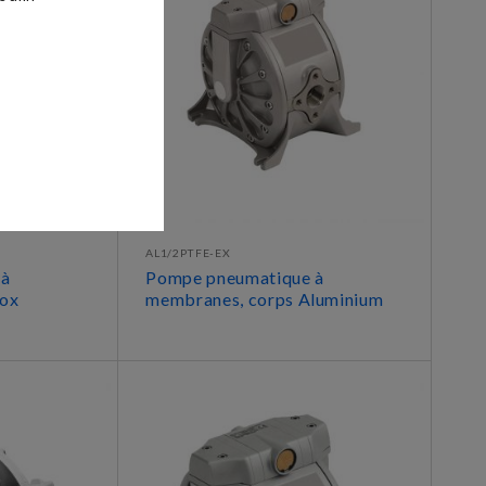
AL1/2PTFE-EX
 à
Pompe pneumatique à
nox
membranes, corps Aluminium
DÉCOUVRIR