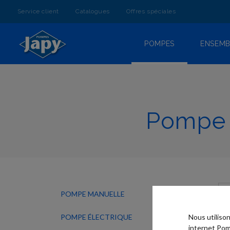
ALLEZ
AU
Service client
Catalogues
Offres spéciales
CONTENU
POMPES
ENSEMB
Pompe 
POMPE MANUELLE
POMPE ÉLECTRIQUE
Nous utiliso
internet Pom