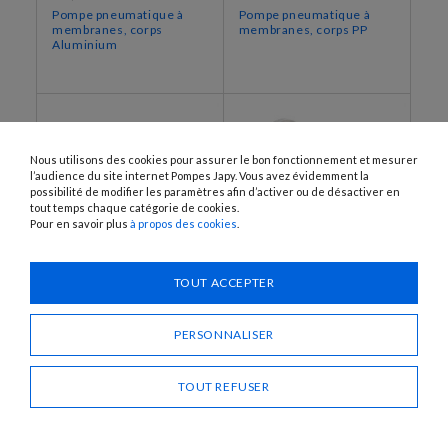
Pompe pneumatique à
Pompe pneumatique à
membranes, corps
membranes, corps PP
Aluminium
Nous utilisons des cookies pour assurer le bon fonctionnement et mesurer
l’audience du site internet Pompes Japy. Vous avez évidemment la
possibilité de modifier les paramètres afin d’activer ou de désactiver en
tout temps chaque catégorie de cookies.
Pour en savoir plus
à propos des cookies
.
TOUT ACCEPTER
AL1NBR-EX
PP1-200-PTFE-EX
Pompe pneumatique à
Pompe pneumatique à
membranes, corps
membranes, corps PP
PERSONNALISER
Aluminium
TOUT REFUSER