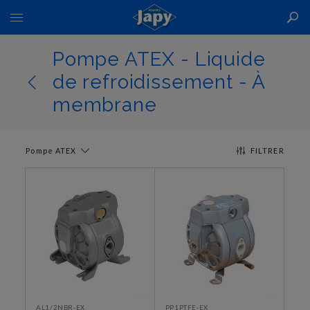
Basculer
la
navigation
Pompe ATEX - Liquide
de refroidissement - À
membrane
Pompe ATEX
FILTRER
AL1/2NBR-EX
PP1PTFE-EX