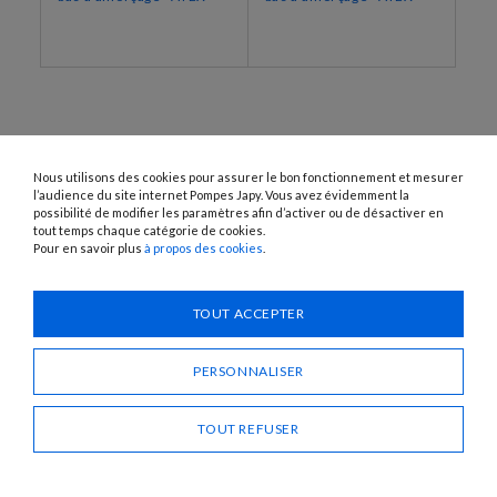
Nous utilisons des cookies pour assurer le bon fonctionnement et mesurer
l’audience du site internet Pompes Japy. Vous avez évidemment la
possibilité de modifier les paramètres afin d’activer ou de désactiver en
tout temps chaque catégorie de cookies.
Pour en savoir plus
à propos des cookies
.
1120 Avenue OEHMICHEN - CS80015 - FR-25460 ÉTUPES
Tél. : + 33 (0)3 81 96 16 47
info@pompes-japy.com
TOUT ACCEPTER
Facebook
Vimeo
PERSONNALISER
Pompes Japy
TOUT REFUSER
Service Client
Liens Utiles