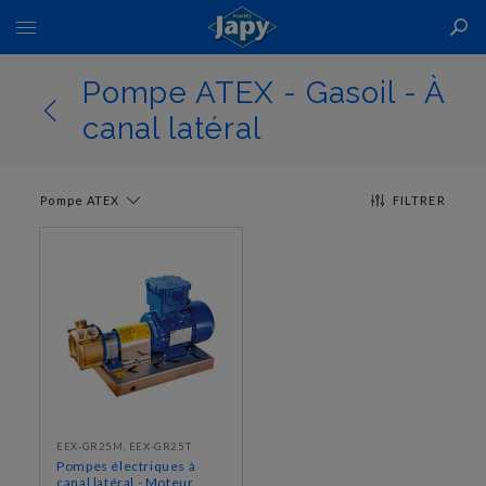
Basculer
la
navigation
Pompe ATEX - Gasoil - À
canal latéral
Pompe ATEX
FILTRER
EEX-GR25M, EEX-GR25T
Pompes électriques à
canal latéral - Moteur