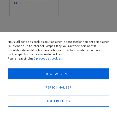
ATEX
Nous utilisons des cookies pour assurer le bon fonctionnement et mesurer
l’audience du site internet Pompes Japy. Vous avez évidemment la
possibilité de modifier les paramètres afin d’activer ou de désactiver en
tout temps chaque catégorie de cookies.
Pour en savoir plus
à propos des cookies
.
1120 Avenue OEHMICHEN - CS80015 - FR-25460 ÉTUPES
Tél. : + 33 (0)3 81 96 16 47
info@pompes-japy.com
TOUT ACCEPTER
Facebook
Vimeo
PERSONNALISER
Pompes Japy
TOUT REFUSER
Service Client
Liens Utiles