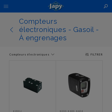
Basculer
la
navigation
Compteurs
électroniques - Gasoil -
À engrenages
Compteurs électroniques
FILTRER
K200-I
K200, K400, K604