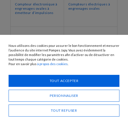
Compteur électronique à
Compteurs électriques à
engrenages ovales à
engrenages ovales
émetteur d’impulsions
Nous utilisons des cookies pour assurer le bon fonctionnement et mesurer
l’audience du site internet Pompes Japy. Vous avez évidemment la
possibilité de modifier les paramètres afin d’activer ou de désactiver en
tout temps chaque catégorie de cookies.
Pour en savoir plus
à propos des cookies
.
TOUT ACCEPTER
K603
K400-I, K604-I, K700-I
Compteur électrique à
Compteurs électroniques
engrenages ovales
à engrenages ovales à
PERSONNALISER
émetteur d’impulsions
TOUT REFUSER