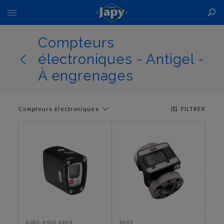
Basculer
la
navigation
Compteurs
électroniques - Antigel -
À engrenages
Compteurs électroniques
FILTRER
K200, K400, K604
K603