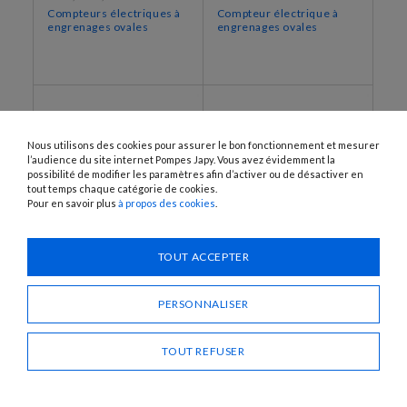
Compteurs électriques à
Compteur électrique à
engrenages ovales
engrenages ovales
Nous utilisons des cookies pour assurer le bon fonctionnement et mesurer
l’audience du site internet Pompes Japy. Vous avez évidemment la
possibilité de modifier les paramètres afin d’activer ou de désactiver en
tout temps chaque catégorie de cookies.
Pour en savoir plus
à propos des cookies
.
TOUT ACCEPTER
K603H
K400-I, K604-I, K700-I
Compteur électrique à
Compteurs électroniques
engrenages ovales
à engrenages ovales à
PERSONNALISER
émetteur d’impulsions
TOUT REFUSER