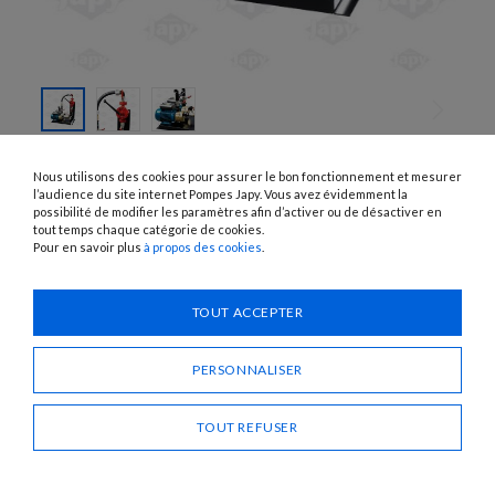
SKIP TO
THE
PA00302, PA00303
Nous utilisons des cookies pour assurer le bon fonctionnement et mesurer
BEGINNING
POMPES ÉLECTRIQUES AVEC
OF THE
l’audience du site internet Pompes Japy. Vous avez évidemment la
IMAGES
possibilité de modifier les paramètres afin d’activer ou de désactiver en
MANUELLE D'AMORÇAGE ET DE
GALLERY
tout temps chaque catégorie de cookies.
SECOURS
Pour en savoir plus
à propos des cookies
.
UTILISATION :
Fuel, gasoil
TOUT ACCEPTER
Besoin d'un conseil ?
PERSONNALISER
CONTACTEZ-NOUS
TOUT REFUSER
PARTAGER