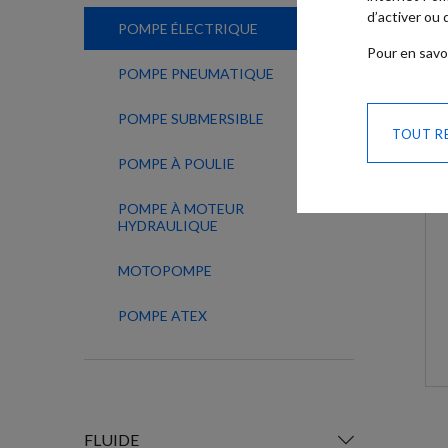
d’activer ou
POMPE ÉLECTRIQUE
Pour en savo
POMPE PNEUMATIQUE
POMPE SUBMERSIBLE
TOUT R
POMPE À POULIE
POMPE À MOTEUR
HYDRAULIQUE
MOTOPOMPE
POMPE ATEX
FLUIDE