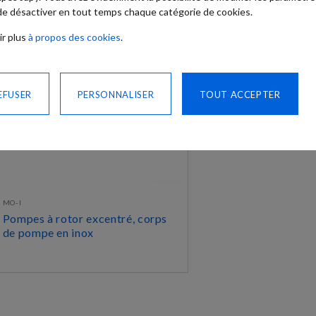
 de désactiver en tout temps chaque catégorie de cookies.
ir plus
à propos des cookies
.
EFUSER
PERSONNALISER
TOUT ACCEPTER
MO-I
Pompes à rotor excentré, corps
de pompe en inox
DÉCOUVRIR