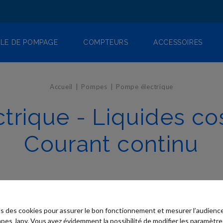
LE DE POMPAGE
COMPTEURS
ACCESSOIRES
Accueil
Pompes
Pompe électrique
trique - Liquides co
Courant continu
ns des cookies pour assurer le bon fonctionnement et mesurer l’audience
pes Japy. Vous avez évidemment la possibilité de modifier les paramètre