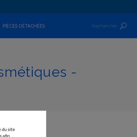
Rechercher
PIÈCES DÉTACHÉES
smétiques -
 du site
s afin