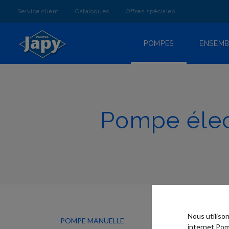
ALLEZ
AU
Service client
Catalogues
Offres spéciales
CONTENU
POMPES
ENSEMB
Pompe élec
Nous utiliso
POMPE MANUELLE
internet Pom