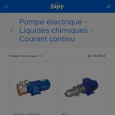
Basculer
la
navigation
Pompe électrique -
Liquides chimiques -
Courant continu
Pompe électrique
FILTRER
JEX114C1, JEX114C2,
MO-I