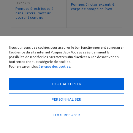
JEX112C2
Pompes à rotor excentré,
Pompes électriques à
corps de pompe en inox
canal latéral moteur
courant continu
Nous utilisons des cookies pour assurer le bon fonctionnement et mesurer
l’audience du site internet Pompes Japy. Vous avez évidemment la
possibilité de modifier les paramètres afin d’activer ou de désactiver en
tout temps chaque catégorie de cookies.
Pour en savoir plus
à propos des cookies
.
1120 Avenue OEHMICHEN - CS80015 - FR-25460 ÉTUPES
Tél. : + 33 (0)3 81 96 16 47
TOUT ACCEPTER
info@pompes-japy.com
Facebook
Vimeo
PERSONNALISER
TOUT REFUSER
Pompes Japy
Service Client