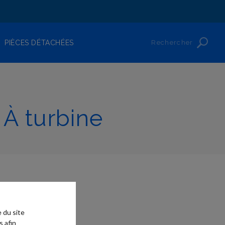
Rechercher
PIÈCES DÉTACHÉES
 À turbine
 du site
s afin