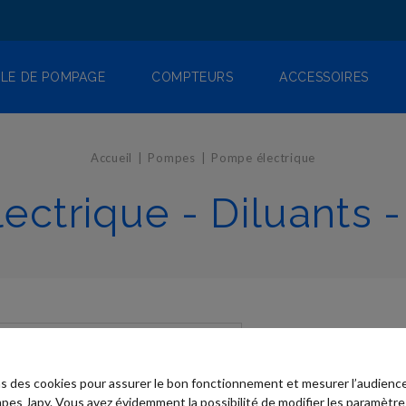
LE DE POMPAGE
COMPTEURS
ACCESSOIRES
Accueil
Pompes
Pompe électrique
ctrique - Diluants -
ns des cookies pour assurer le bon fonctionnement et mesurer l’audience
pes Japy. Vous avez évidemment la possibilité de modifier les paramètre