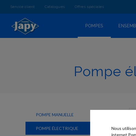
ALLEZ
AU
Service client
Catalogues
Offres spéciales
CONTENU
POMPES
ENSEMB
Pompe éle
POMPE MANUELLE
POMPE ÉLECTRIQUE
Nous utiliso
internet Pom