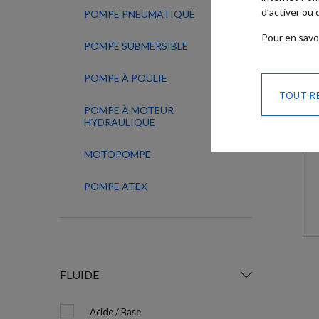
d’activer ou
POMPE PNEUMATIQUE
Pour en savo
POMPE SUBMERSIBLE
POMPE À POULIE
TOUT R
POMPE À MOTEUR
HYDRAULIQUE
MOTOPOMPE
POMPE ATEX
FLUIDE
Acide / Base