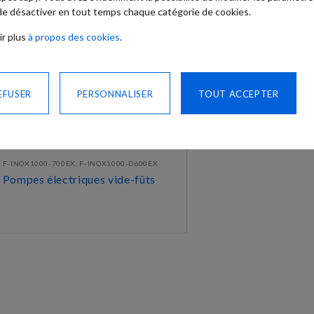
 de désactiver en tout temps chaque catégorie de cookies.
ir plus
à propos des cookies
.
EFUSER
PERSONNALISER
TOUT ACCEPTER
F-INOX1000-700EX, F-INOX1000-D600EX
Pompes électriques vide-fûts
DÉCOUVRIR