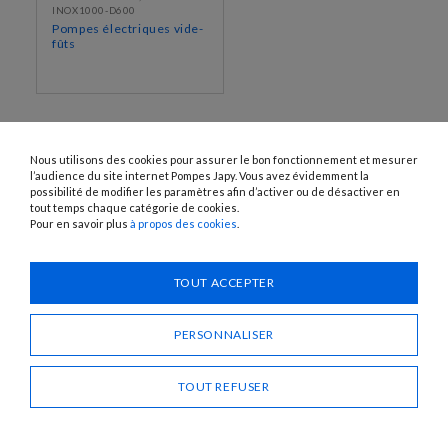
INOX1000-D600
Pompes électriques vide-
fûts
Nous utilisons des cookies pour assurer le bon fonctionnement et mesurer
l’audience du site internet Pompes Japy. Vous avez évidemment la
possibilité de modifier les paramètres afin d’activer ou de désactiver en
tout temps chaque catégorie de cookies.
Pour en savoir plus
à propos des cookies
.
1120 Avenue OEHMICHEN - CS80015 - FR-25460 ÉTUPES
Tél. : + 33 (0)3 81 96 16 47
TOUT ACCEPTER
info@pompes-japy.com
Facebook
Vimeo
PERSONNALISER
TOUT REFUSER
Pompes Japy
Service Client