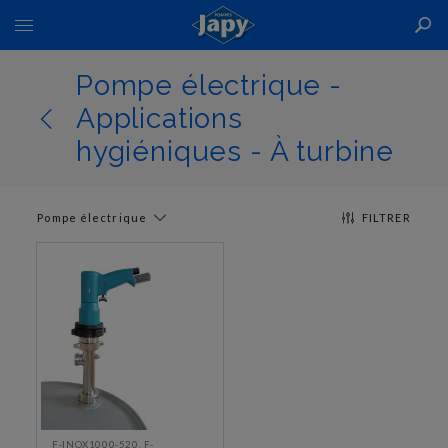
Basculer
la
navigation
Pompe électrique -
Applications
hygiéniques - À turbine
Pompe électrique
FILTRER
F-INOX1000-520, F-