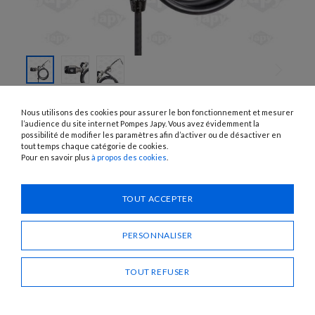
SKIP TO
THE
F-JEV44
Nous utilisons des cookies pour assurer le bon fonctionnement et mesurer
BEGINNING
APPAREIL COMPLET VIDE-FÛT
OF THE
l’audience du site internet Pompes Japy. Vous avez évidemment la
IMAGES
possibilité de modifier les paramètres afin d’activer ou de désactiver en
GALLERY
tout temps chaque catégorie de cookies.
UTILISATION :
Huile
Pour en savoir plus
à propos des cookies
.
Besoin d'un conseil ?
TOUT ACCEPTER
CONTACTEZ-NOUS
PERSONNALISER
PARTAGER
TOUT REFUSER