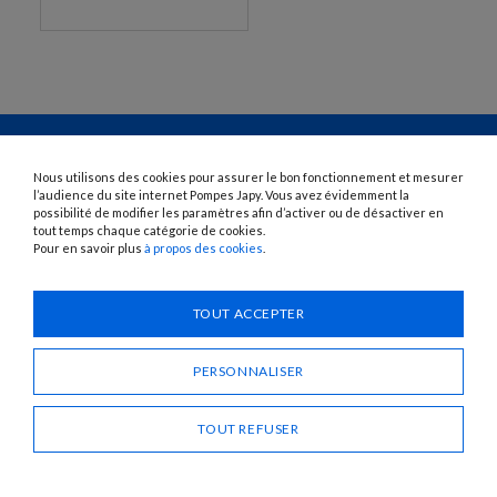
Nous utilisons des cookies pour assurer le bon fonctionnement et mesurer
l’audience du site internet Pompes Japy. Vous avez évidemment la
possibilité de modifier les paramètres afin d’activer ou de désactiver en
1120 Avenue OEHMICHEN - CS80015 - FR-25460 ÉTUPES
tout temps chaque catégorie de cookies.
Tél. : + 33 (0)3 81 96 16 47
Pour en savoir plus
à propos des cookies
.
info@pompes-japy.com
Facebook
Vimeo
TOUT ACCEPTER
Pompes Japy
PERSONNALISER
Service Client
TOUT REFUSER
Liens Utiles