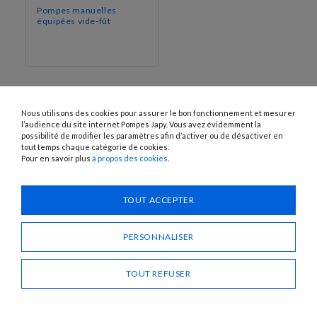
Pompes manuelles
équipées vide-fût
Nous utilisons des cookies pour assurer le bon fonctionnement et mesurer
l’audience du site internet Pompes Japy. Vous avez évidemment la
possibilité de modifier les paramètres afin d’activer ou de désactiver en
tout temps chaque catégorie de cookies.
Pour en savoir plus
à propos des cookies
.
1120 Avenue OEHMICHEN - CS80015 - FR-25460 ÉTUPES
Tél. : + 33 (0)3 81 96 16 47
TOUT ACCEPTER
info@pompes-japy.com
Facebook
Vimeo
PERSONNALISER
TOUT REFUSER
Pompes Japy
Service Client