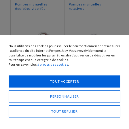
Pompes manuelles
Pompes manuelles
équipées vide-fût
rotatives
Nous utilisons des cookies pour assurer le bon fonctionnement et mesurer
l’audience du site internet Pompes Japy. Vous avez évidemment la
possibilité de modifier les paramètres afin d’activer ou de désactiver en
tout temps chaque catégorie de cookies.
Pour en savoir plus
à propos des cookies
.
TOUT ACCEPTER
FR46
FR46AM
Pompes manuelles
Pompes manuelles
rotatives
rotatives
PERSONNALISER
TOUT REFUSER