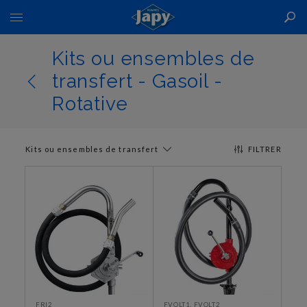
Basculer
la
navigation
Kits ou ensembles de
transfert - Gasoil -
Rotative
Kits ou ensembles de transfert
FILTRER
FRI2
FVOLT1, FVOLT2