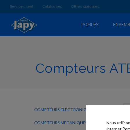
ALLEZ
AU
Service client
Catalogues
Offres spéciales
CONTENU
POMPES
ENSEMB
Compteurs ATE
COMPTEURS ÉLECTRONIQUES
COMPTEURS MÉCANIQUES
Nous utiliso
internet Pom