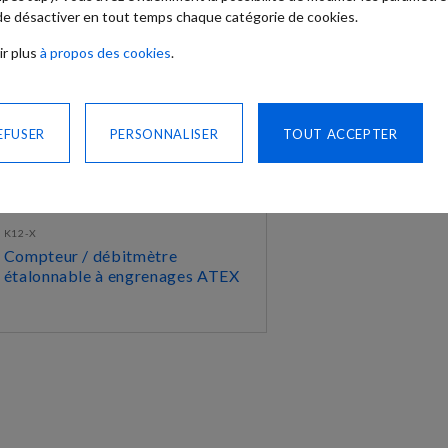
 de désactiver en tout temps chaque catégorie de cookies.
ir plus
à propos des cookies
.
EFUSER
PERSONNALISER
TOUT ACCEPTER
K12-X
Compteur / débitmètre
étalonnable à engrenages ATEX
DÉCOUVRIR