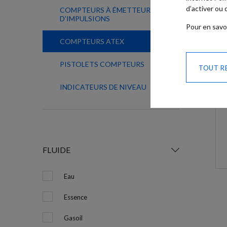
d’activer ou
COMPTEURS À ÉMETTEUR
D’IMPULSIONS
Pour en savo
COMPTEURS ATEX
PISTOLETS COMPTEURS
TOUT R
INDICATEURS DE NIVEAU
FLUIDE
Eau
Essence
Gasoil