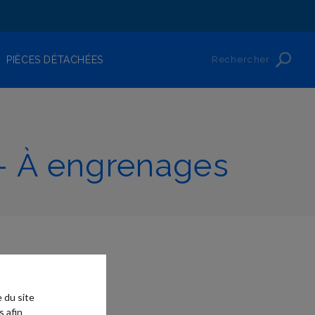
Rechercher
PIÈCES DÉTACHÉES
- À engrenages
 du site
s afin