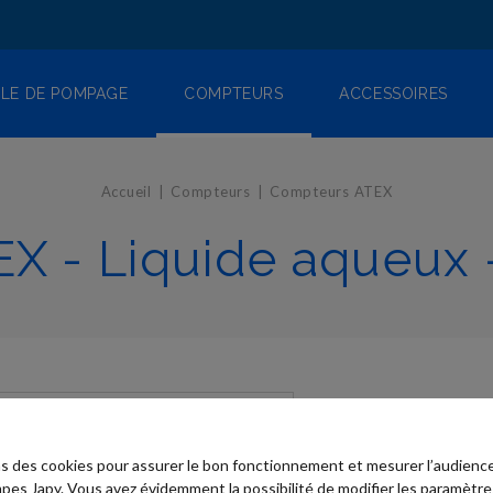
LE DE POMPAGE
COMPTEURS
ACCESSOIRES
Accueil
Compteurs
Compteurs ATEX
X - Liquide aqueux 
ns des cookies pour assurer le bon fonctionnement et mesurer l’audience
pes Japy. Vous avez évidemment la possibilité de modifier les paramètre