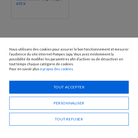
ATEX
Nous utilisons des cookies pour assurer le bon fonctionnement et mesurer
l’audience du site internet Pompes Japy. Vous avez évidemment la
possibilité de modifier les paramètres afin d’activer ou de désactiver en
tout temps chaque catégorie de cookies.
Pour en savoir plus
à propos des cookies
.
1120 Avenue OEHMICHEN - CS80015 - FR-25460 ÉTUPES
Tél. : + 33 (0)3 81 96 16 47
info@pompes-japy.com
TOUT ACCEPTER
Facebook
Vimeo
PERSONNALISER
Pompes Japy
TOUT REFUSER
Service Client
Liens Utiles