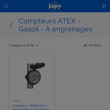
Basculer
la
navigation
Compteurs ATEX -
Gasoil - À engrenages
Compteurs ATEX
FILTRER
K12-X
Compteur / débitmètre
étalonnable à engrenages