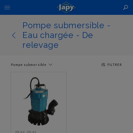
Basculer
la
navigation
Pompe submersible -
Eau chargée - De
relevage
Pompe submersible
FILTRER
PE-A2 - PE-A3