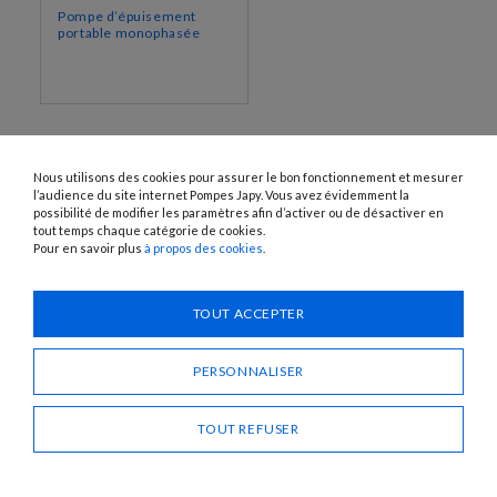
Pompe d’épuisement
portable monophasée
Nous utilisons des cookies pour assurer le bon fonctionnement et mesurer
l’audience du site internet Pompes Japy. Vous avez évidemment la
possibilité de modifier les paramètres afin d’activer ou de désactiver en
tout temps chaque catégorie de cookies.
Pour en savoir plus
à propos des cookies
.
1120 Avenue OEHMICHEN - CS80015 - FR-25460 ÉTUPES
Tél. : + 33 (0)3 81 96 16 47
TOUT ACCEPTER
info@pompes-japy.com
Facebook
Vimeo
PERSONNALISER
TOUT REFUSER
Pompes Japy
Service Client