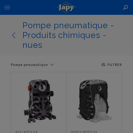
Basculer
la
navigation
Pompe pneumatique -
Produits chimiques -
nues
Pompe pneumatique
FILTRER
AC1/4PTFE-EX
PVDF1/4PTFE-EX