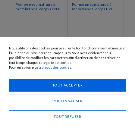
Pompe pneumatique à
Pompe pneumatique à
membranes, corps acétal
membranes, corps PVDF
Nous utilisons des cookies pour assurer le bon fonctionnement et mesurer
l’audience du site internet Pompes Japy. Vous avez évidemment la
possibilité de modifier les paramètres afin d’activer ou de désactiver en
tout temps chaque catégorie de cookies.
Pour en savoir plus
à propos des cookies
.
TOUT ACCEPTER
PVDF1/2PTFE-EX
PVDF1PTFE-EX
Pompe pneumatique à
Pompe pneumatique à
membranes, corps PVDF
membranes, corps PVDF
PERSONNALISER
TOUT REFUSER