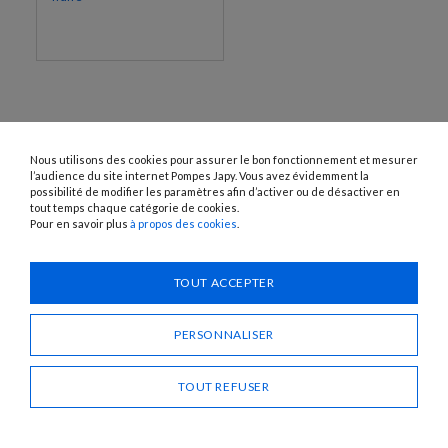
Nous utilisons des cookies pour assurer le bon fonctionnement et mesurer
l’audience du site internet Pompes Japy. Vous avez évidemment la
possibilité de modifier les paramètres afin d’activer ou de désactiver en
tout temps chaque catégorie de cookies.
Pour en savoir plus
à propos des cookies
.
1120 Avenue OEHMICHEN - CS80015 - FR-25460 ÉTUPES
Tél. : + 33 (0)3 81 96 16 47
info@pompes-japy.com
TOUT ACCEPTER
Facebook
Vimeo
PERSONNALISER
Pompes Japy
TOUT REFUSER
Service Client
Liens Utiles