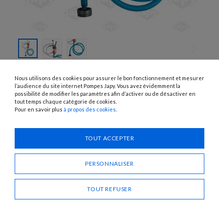
SKIP TO
THE
E1000AS
Nous utilisons des cookies pour assurer le bon fonctionnement et mesurer
BEGINNING
POMPES MANUELLES À PISTON
OF THE
l’audience du site internet Pompes Japy. Vous avez évidemment la
IMAGES
possibilité de modifier les paramètres afin d’activer ou de désactiver en
GALLERY
tout temps chaque catégorie de cookies.
UTILISATION :
Gasoil, huiles fluides
Pour en savoir plus
à propos des cookies
.
Besoin d'un conseil ?
TOUT ACCEPTER
CONTACTEZ-NOUS
PERSONNALISER
PARTAGER
TOUT REFUSER