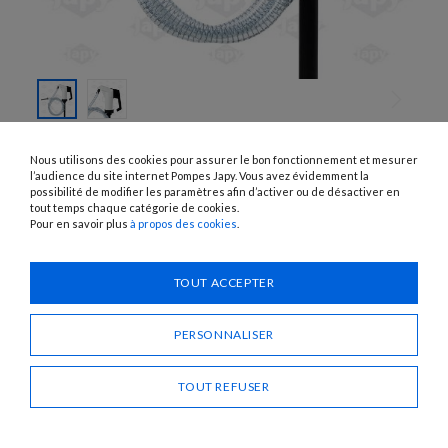
SKIP TO
THE
SG950BLUE-EQ
Nous utilisons des cookies pour assurer le bon fonctionnement et mesurer
BEGINNING
POMPES MANUELLES POUR
OF THE
l’audience du site internet Pompes Japy. Vous avez évidemment la
IMAGES
possibilité de modifier les paramètres afin d’activer ou de désactiver en
ADBLUE KITS MANUELS
GALLERY
tout temps chaque catégorie de cookies.
Pour en savoir plus
à propos des cookies
.
UTILISATION :
ADBlue
TOUT ACCEPTER
Besoin d'un conseil ?
PERSONNALISER
CONTACTEZ-NOUS
TOUT REFUSER
PARTAGER