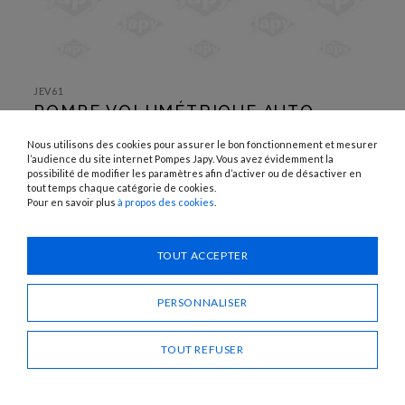
SKIP TO
THE
JEV61
BEGINNING
POMPE VOLUMÉTRIQUE AUTO-
OF THE
IMAGES
AMORÇANTE
GALLERY
Nous utilisons des cookies pour assurer le bon fonctionnement et mesurer
l’audience du site internet Pompes Japy. Vous avez évidemment la
UTILISATION :
possibilité de modifier les paramètres afin d’activer ou de désactiver en
Gasoil
tout temps chaque catégorie de cookies.
Pour en savoir plus
à propos des cookies
.
Besoin d'un conseil ?
TOUT ACCEPTER
CONTACTEZ-NOUS
PERSONNALISER
PARTAGER
TOUT REFUSER
POMPE VOLUMÉTRIQUE AUTO-AMORÇANTE