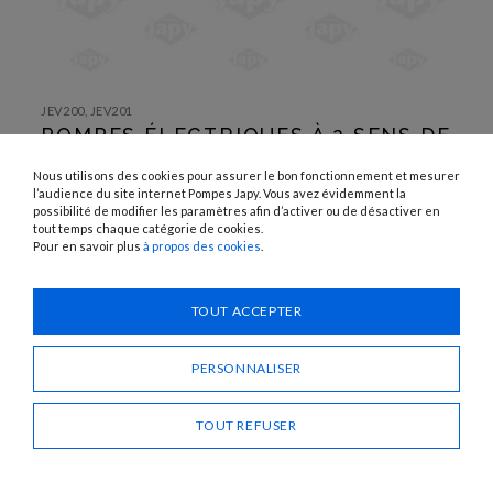
SKIP TO
THE
JEV200, JEV201
BEGINNING
POMPES ÉLECTRIQUES À 2 SENS DE
OF THE
IMAGES
ROTATION
GALLERY
Nous utilisons des cookies pour assurer le bon fonctionnement et mesurer
l’audience du site internet Pompes Japy. Vous avez évidemment la
UTILISATION :
possibilité de modifier les paramètres afin d’activer ou de désactiver en
Eau, eau de mer, huile 80 mm²/s, gasoil
tout temps chaque catégorie de cookies.
Pour en savoir plus
à propos des cookies
.
Besoin d'un conseil ?
TOUT ACCEPTER
CONTACTEZ-NOUS
PERSONNALISER
PARTAGER
TOUT REFUSER
POMPES ÉLECTRIQUES À 2 SENS DE ROTATION