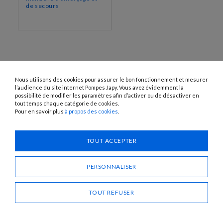
de secours
Nous utilisons des cookies pour assurer le bon fonctionnement et mesurer
l’audience du site internet Pompes Japy. Vous avez évidemment la
possibilité de modifier les paramètres afin d’activer ou de désactiver en
tout temps chaque catégorie de cookies.
Pour en savoir plus
à propos des cookies
.
1120 Avenue OEHMICHEN - CS80015 - FR-25460 ÉTUPES
Tél. : + 33 (0)3 81 96 16 47
info@pompes-japy.com
TOUT ACCEPTER
Facebook
Vimeo
PERSONNALISER
Pompes Japy
TOUT REFUSER
Service Client
Liens Utiles