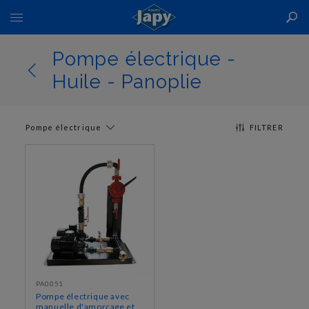
Basculer
la
navigation
Pompe électrique -
Huile - Panoplie
Pompe électrique
FILTRER
PA0051
Pompe électrique avec
manuelle d'amorçage et