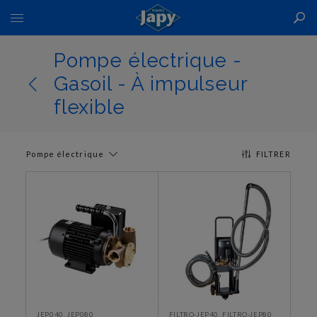
Basculer
la
navigation
Pompe électrique -
Gasoil - À impulseur
flexible
Pompe électrique
FILTRER
JEP040, JEP080
FILTRO-JEP40, FILTRO-JEP80