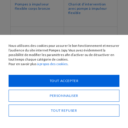
Pompes à impulseur
Chariot d’intervention
flexible corps bronze
avec pompe à impuleur
flexible
Nous utilisons des cookies pour assurer le bon fonctionnement et mesurer
l’audience du site internet Pompes Japy. Vous avez évidemment la
possibilité de modifier les paramètres afin d’activer ou de désactiver en
tout temps chaque catégorie de cookies.
Pour en savoir plus
à propos des cookies
.
TOUT ACCEPTER
JEP34‐VF‐NBR
JEP114‐900‐NBR, JEP114‐
1400‐NBR
Pompe avec variateur de
Pompes d'intervention
fréquence intégré
PERSONNALISER
réversibles 2 sens de
rotation
TOUT REFUSER