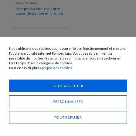
B-44, MO-B-45
Pompes à rotor excentré,
corps de pompe en bronze
Nous utilisons des cookies pour assurer le bon fonctionnement et mesurer
l’audience du site internet Pompes Japy. Vous avez évidemment la
possibilité de modifier les paramètres afin d’activer ou de désactiver en
tout temps chaque catégorie de cookies.
Pour en savoir plus
à propos des cookies
.
1120 Avenue OEHMICHEN - CS80015 - FR-25460 ÉTUPES
Tél. : + 33 (0)3 81 96 16 47
TOUT ACCEPTER
info@pompes-japy.com
Facebook
Vimeo
PERSONNALISER
TOUT REFUSER
Pompes Japy
Service Client