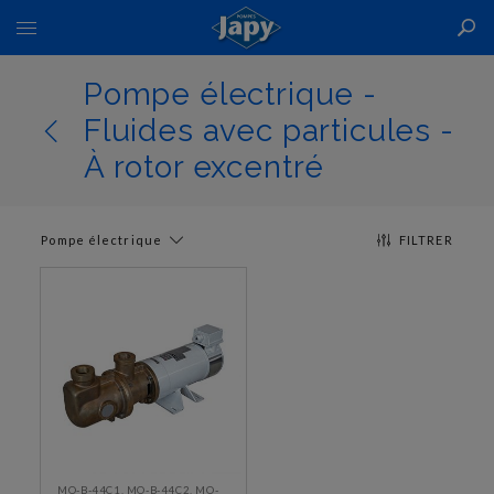
Basculer
la
navigation
Pompe électrique -
Fluides avec particules -
À rotor excentré
Pompe électrique
FILTRER
MO-B-44C1, MO-B-44C2, MO-