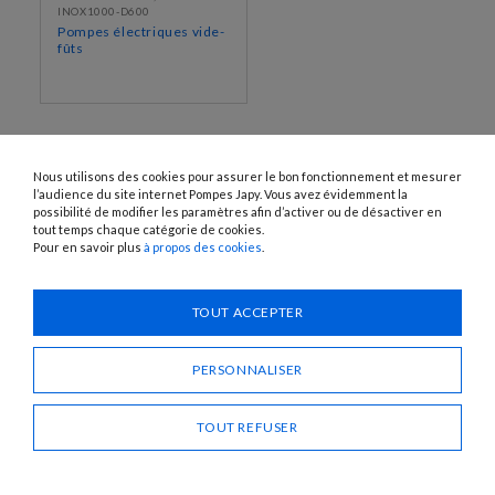
INOX1000-D600
Pompes électriques vide-
fûts
Nous utilisons des cookies pour assurer le bon fonctionnement et mesurer
l’audience du site internet Pompes Japy. Vous avez évidemment la
possibilité de modifier les paramètres afin d’activer ou de désactiver en
tout temps chaque catégorie de cookies.
Pour en savoir plus
à propos des cookies
.
1120 Avenue OEHMICHEN - CS80015 - FR-25460 ÉTUPES
Tél. : + 33 (0)3 81 96 16 47
TOUT ACCEPTER
info@pompes-japy.com
Facebook
Vimeo
PERSONNALISER
TOUT REFUSER
Pompes Japy
Service Client