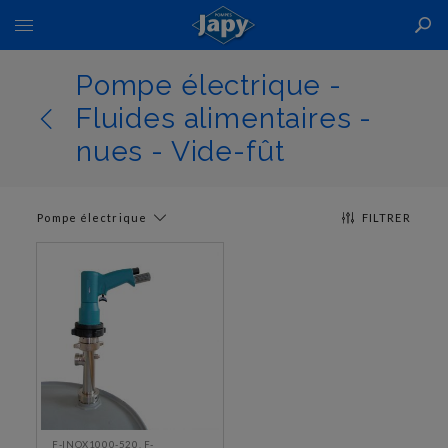
Basculer
la
navigation
Pompe électrique -
Fluides alimentaires -
nues - Vide-fût
Pompe électrique
FILTRER
F-INOX1000-520, F-