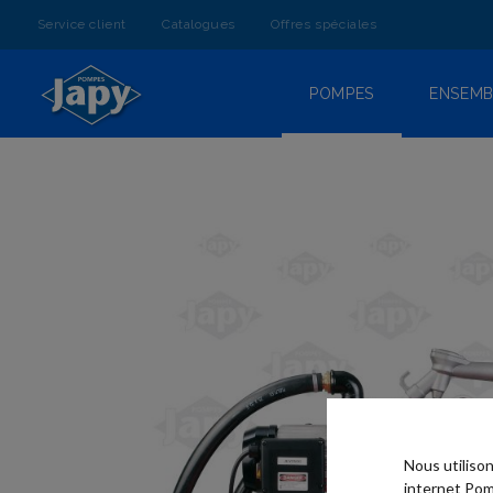
ALLEZ
AU
Service client
Catalogues
Offres spéciales
CONTENU
POMPES
ENSEMB
SKIP TO
THE END
OF THE
IMAGES
GALLERY
Nous utiliso
internet Pom