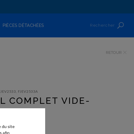
Rechercher
PIÈCES DÉTACHÉES
RETOUR
FJEV2533, FJEV2533A
L COMPLET VIDE-
 du site
s afin