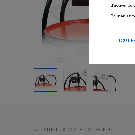
d’activer ou
Pour en savo
TOUT R
SKIP TO
THE
BEGINNING
OF THE
IMAGES
GALLERY
APPAREIL COMPLET VIDE-FÛT