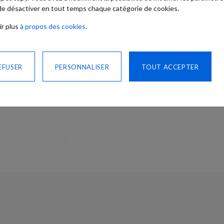
 de désactiver en tout temps chaque catégorie de cookies.
ir plus
à propos des cookies
.
Besoin d'un c
EFUSER
PERSONNALISER
TOUT ACCEPTER
CONTACTEZ-NO
PARTAGER