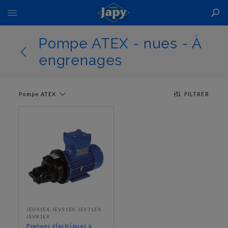
Basculer
la
navigation
Pompe ATEX - nues - À
engrenages
Pompe ATEX
FILTRER
JEV41EX, JEV51EX, JEV71EX,
JEV81EX
Pompes électriques à