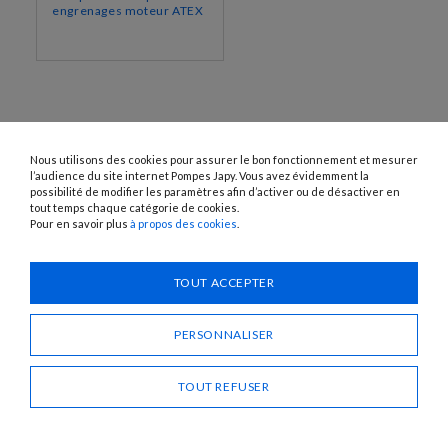
engrenages moteur ATEX
Nous utilisons des cookies pour assurer le bon fonctionnement et mesurer
l’audience du site internet Pompes Japy. Vous avez évidemment la
possibilité de modifier les paramètres afin d’activer ou de désactiver en
tout temps chaque catégorie de cookies.
Pour en savoir plus
à propos des cookies
.
1120 Avenue OEHMICHEN - CS80015 - FR-25460 ÉTUPES
Tél. : + 33 (0)3 81 96 16 47
info@pompes-japy.com
TOUT ACCEPTER
Facebook
Vimeo
PERSONNALISER
Pompes Japy
TOUT REFUSER
Service Client
Liens Utiles