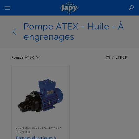
Basculer
la
navigation
Pompe ATEX - Huile - À
engrenages
Pompe ATEX
FILTRER
JEV41EX, JEV51EX, JEV71EX,
JEV81EX
Pompes électriques à