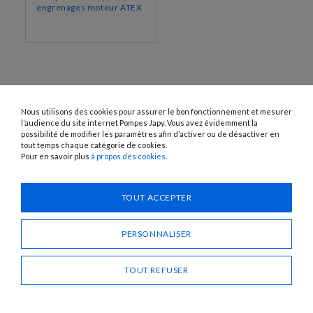
engrenages moteur ATEX
Nous utilisons des cookies pour assurer le bon fonctionnement et mesurer
l’audience du site internet Pompes Japy. Vous avez évidemment la
possibilité de modifier les paramètres afin d’activer ou de désactiver en
tout temps chaque catégorie de cookies.
Pour en savoir plus
à propos des cookies
.
1120 Avenue OEHMICHEN - CS80015 - FR-25460 ÉTUPES
Tél. : + 33 (0)3 81 96 16 47
info@pompes-japy.com
TOUT ACCEPTER
Facebook
Vimeo
PERSONNALISER
Pompes Japy
TOUT REFUSER
Service Client
Liens Utiles