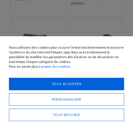
palettes
Nous utilisons des cookies pour assurer le bon fonctionnement et mesurer
l’audience du site internet Pompes Japy. Vous avez évidemment la
possibilité de modifier les paramètres afin d’activer ou de désactiver en
tout temps chaque catégorie de cookies.
Pour en savoir plus
à propos des cookies
.
EEX-BAG800M, EEX-BAG800T
EEX-BDP200T, EEX-BDP300T,
EEX-BDP500T, EEX-BDP1000T
Pompes électriques à
TOUT ACCEPTER
Pompes électriques à
palettes moteur ATEX
palettes moteur ATEX
PERSONNALISER
TOUT REFUSER