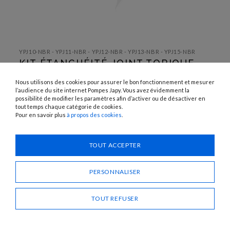
SKIP TO
THE
YPJ10-NBR - YPJ11-NBR - YPJ12-NBR - YPJ13-NBR - YPJ15-NBR
BEGINNING
KIT ÉTANCHÉITÉ JOINT TORIQUE
OF THE
IMAGES
DE RACCORD NBR
GALLERY
Nous utilisons des cookies pour assurer le bon fonctionnement et mesurer
l’audience du site internet Pompes Japy. Vous avez évidemment la
possibilité de modifier les paramètres afin d’activer ou de désactiver en
Besoin d'un conseil ?
tout temps chaque catégorie de cookies.
Pour en savoir plus
à propos des cookies
.
CONTACTEZ-NOUS
TOUT ACCEPTER
PARTAGER
PERSONNALISER
TOUT REFUSER
KIT ÉTANCHÉITÉ JOINT TORIQUE DE RACCORD NBR
Descriptif