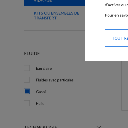
VIDANGE
d’activer ou
KITS OU ENSEMBLES DE
Pour en savo
TRANSFERT
TOUT R
FLUIDE
Eau claire
Fluides avec particules
Gasoil
Huile
TECHNOLOGIE