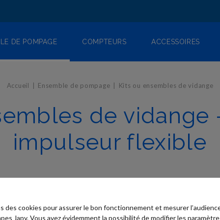
LE DE POMPAGE
COMPTEURS
ACCESSOIRES
Accueil
Ensemble de pompage
Kits ou ensembles de vidange
sembles de vidange -
impulseur flexible
ns des cookies pour assurer le bon fonctionnement et mesurer l’audience
pes Japy. Vous avez évidemment la possibilité de modifier les paramètre