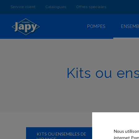
ALLEZ
AU
Service client
Catalogues
Offres spéciales
CONTENU
POMPES
ENSEMB
Kits ou en
Nous utiliso
KITS OU ENSEMBLES DE
internet Pom