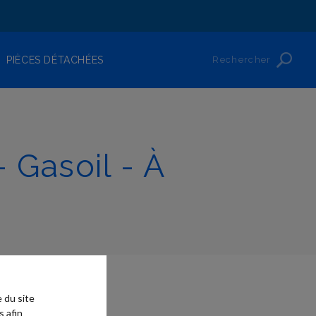
Rechercher
PIÈCES DÉTACHÉES
 Gasoil - À
 du site
s afin