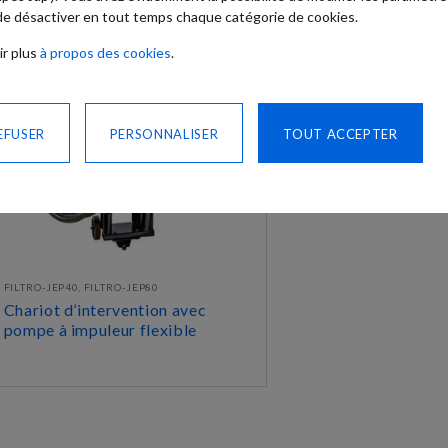
 de désactiver en tout temps chaque catégorie de cookies.
ir plus
à propos des cookies
.
EFUSER
PERSONNALISER
TOUT ACCEPTER
FILTRO-JEP40, FILTRO-JEP80
Chariot d’intervention avec
pompe à impuleur flexible
DÉCOUVRIR