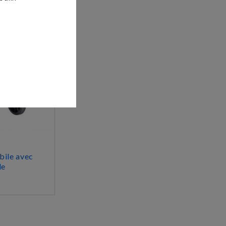
bile avec
de