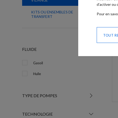
VIDANGE
d’activer ou
KITS OU ENSEMBLES DE
Pour en savo
TRANSFERT
TOUT R
FLUIDE
Gasoil
Huile
TYPE DE POMPES
TECHNOLOGIE