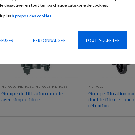
 de désactiver en tout temps chaque catégorie de cookies.
ir plus
à propos des cookies
.
EFUSER
PERSONNALISER
TOUT ACCEPTER
FILTRO20, FILTRO21, FILTRO22, FILTRO23
FILTROLL
Groupe de filtration mobile
Groupe filtration mo
avec simple filtre
double filtre et bac 
rétention
DÉCOUVRIR
DÉCOUVRIR