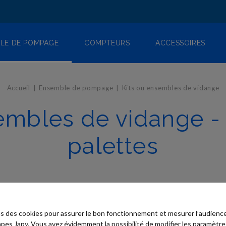
LE DE POMPAGE
COMPTEURS
ACCESSOIRES
Accueil
Ensemble de pompage
Kits ou ensembles de vidange
embles de vidange -
palettes
ns des cookies pour assurer le bon fonctionnement et mesurer l’audience
pes Japy. Vous avez évidemment la possibilité de modifier les paramètre