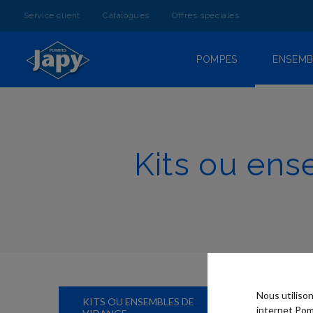
ALLEZ
AU
Service client
Catalogues
Offres spéciales
CONTENU
POMPES
ENSEMB
Kits ou ens
Nous utiliso
KITS OU ENSEMBLES DE
internet Pom