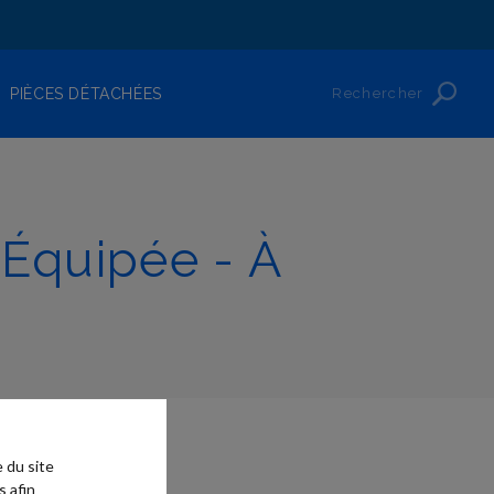
Rechercher
PIÈCES DÉTACHÉES
 Équipée - À
 du site
s afin