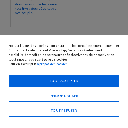
Pompes manuelles semi-
rotatives équipées tuyau
pvc souple
Nous utilisons des cookies pour assurer le bon fonctionnement et mesurer
l’audience du site internet Pompes Japy. Vous avez évidemment la
possibilité de modifier les paramètres afin d’activer ou de désactiver en
tout temps chaque catégorie de cookies.
Pour en savoir plus
à propos des cookies
.
1120 Avenue OEHMICHEN - CS80015 - FR-25460 ÉTUPES
Tél. : + 33 (0)3 81 96 16 47
TOUT ACCEPTER
info@pompes-japy.com
Facebook
Vimeo
PERSONNALISER
TOUT REFUSER
Pompes Japy
Service Client