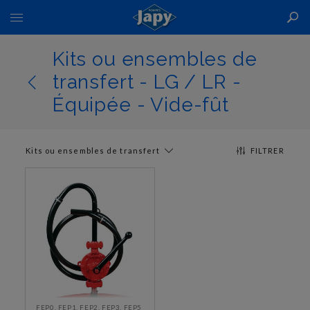
Basculer
la
navigation
Kits ou ensembles de
transfert - LG / LR -
Équipée - Vide-fût
Kits ou ensembles de transfert
FILTRER
FEP0, FEP1, FEP2, FEP3, FEP5