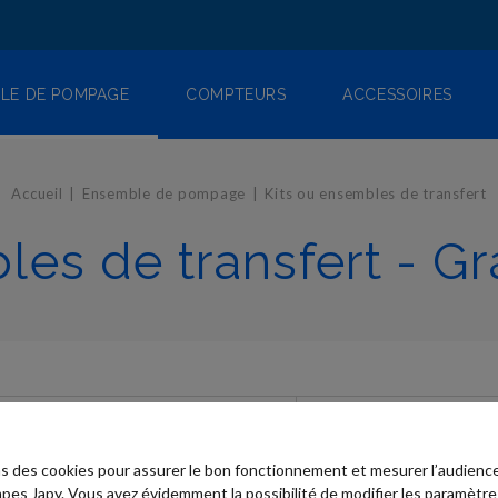
LE DE POMPAGE
COMPTEURS
ACCESSOIRES
Accueil
Ensemble de pompage
Kits ou ensembles de transfert
es de transfert - Gr
ns des cookies pour assurer le bon fonctionnement et mesurer l’audience
pes Japy. Vous avez évidemment la possibilité de modifier les paramètre