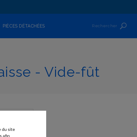
Rechercher
PIÈCES DÉTACHÉES
aisse - Vide-fût
 du site
s afin