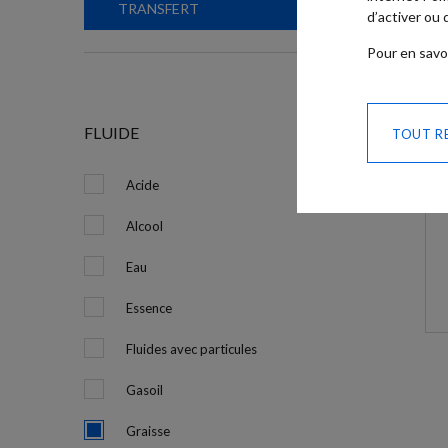
TRANSFERT
d’activer ou
Pour en savo
FLUIDE
TOUT R
Acide
Alcool
Eau
Essence
Fluides avec particules
Gasoil
Graisse