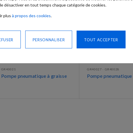
 de désactiver en tout temps chaque catégorie de cookies.
ir plus
à propos des cookies
.
EFUSER
PERSONNALISER
TOUT ACCEPTER
GR40021
GR40027 - GR40028
Pompe pneumatique à graisse
Pompe pneumatique 
DÉCOUVRIR
DÉCOUVRIR