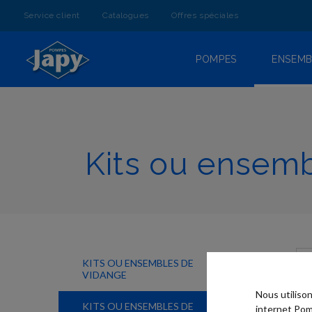
ALLEZ
AU
Service client
Catalogues
Offres spéciales
CONTENU
POMPES
ENSEMB
Kits ou ensembl
KITS OU ENSEMBLES DE
VIDANGE
Nous utiliso
KITS OU ENSEMBLES DE
internet Pom