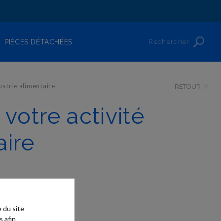
Rechercher
PIÈCES DÉTACHÉES
strie alimentaire
RETOUR
votre activité
aire
 du site
s afin