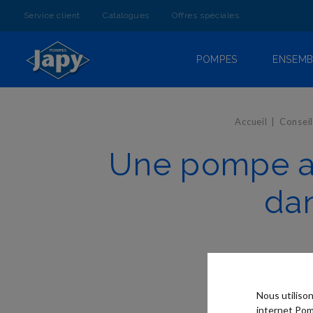
ALLEZ
AU
Service client
Catalogues
Offres spéciales
CONTENU
POMPES
ENSEMB
Accueil
Conseil
Une pompe ali
dan
Nous utiliso
internet Pom