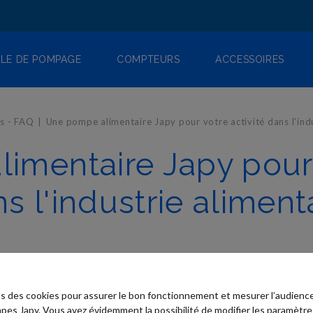
LE DE POMPAGE
COMPTEURS
ACCESSOIRES
s - FAQ
Une pompe alimentaire Japy pour votre activité dans l'indu
mentaire Japy pour 
s l'industrie aliment
ns des cookies pour assurer le bon fonctionnement et mesurer l’audience
pes Japy. Vous avez évidemment la possibilité de modifier les paramètre